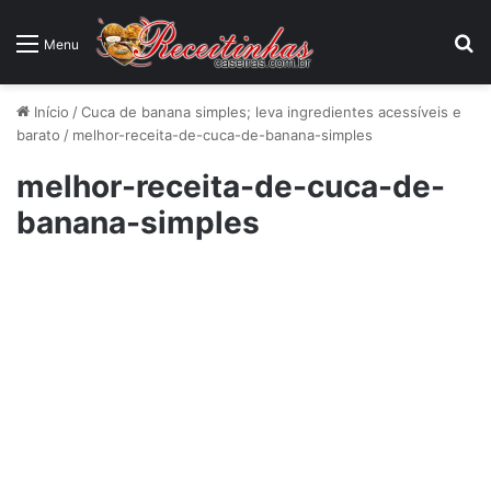
P
Menu
Início
/
Cuca de banana simples; leva ingredientes acessíveis e
barato
/
melhor-receita-de-cuca-de-banana-simples
melhor-receita-de-cuca-de-
banana-simples